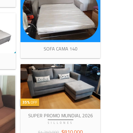
SOFA CAMA 140
35%
OFF
SUPER PROMO MUNDIAL 2026
SILLONES
$810.000
$1.250.000