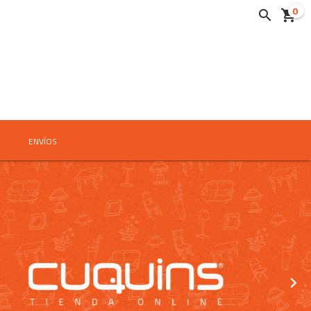
0


ENVÍOS
