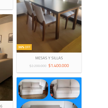
36%
OFF
MESAS Y SILLAS
$1.400.000
$2.200.000
26