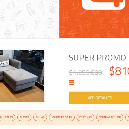
¿Te gusta lo que ves? ¡Suscribite y recibí todas nuestras novedades!
SUPER PROMO 
$81
$1.250.000
VER DETALLES
MUEBLES
MESAS
SILLAS
MUEBLES DE TV
CORTINAS
CORTNAS ROLLER