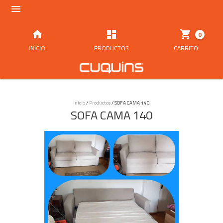




0
INICIO
PRODUCTOS
CARRITO
Inicio
/
Productos
/
SOFA CAMA 140
SOFA CAMA 140