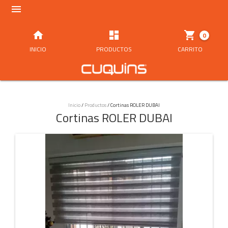




0
INICIO
PRODUCTOS
CARRITO
Inicio
/
Productos
/
Cortinas ROLER DUBAI
Cortinas ROLER DUBAI