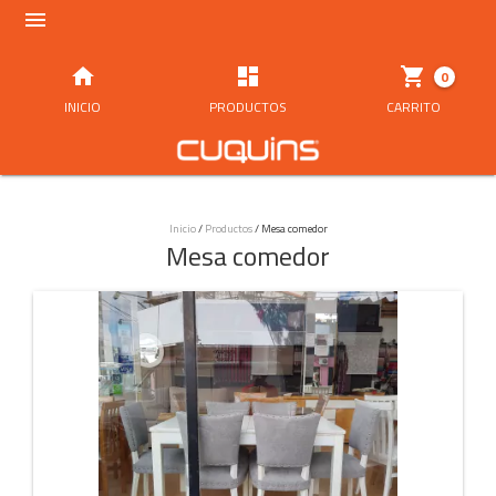




0
INICIO
PRODUCTOS
CARRITO
Inicio
/
Productos
/
Mesa comedor
Mesa comedor