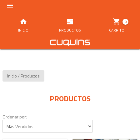




0
INICIO
PRODUCTOS
CARRITO
Inicio
/
Productos
PRODUCTOS
Ordenar por: