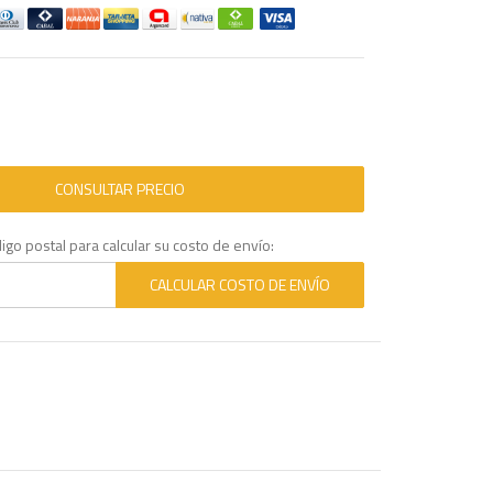
igo postal para calcular su costo de envío:
CALCULAR COSTO DE ENVÍO