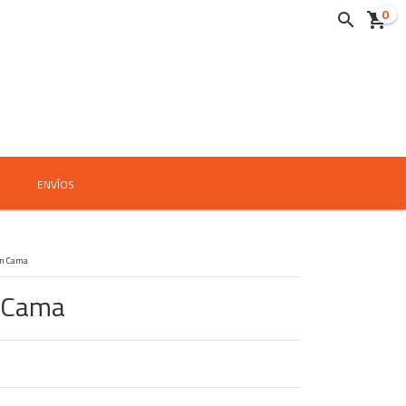
0


ENVÍOS
n Cama
 Cama